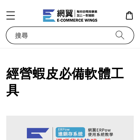
搜尋
經營蝦皮必備軟體工
具