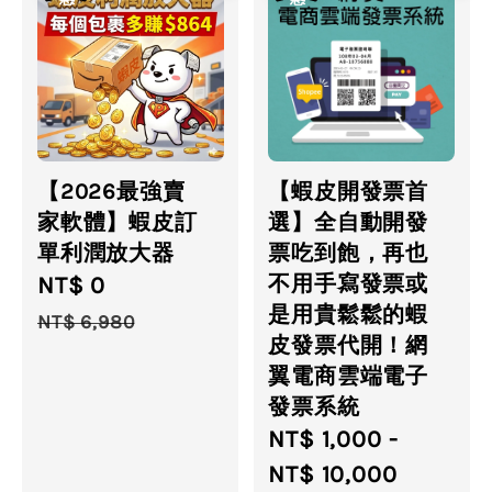
【2026最強賣
【蝦皮開發票首
家軟體】蝦皮訂
選】全自動開發
單利潤放大器
票吃到飽，再也
不用手寫發票或
Sale
NT$ 0
Regular
是用貴鬆鬆的蝦
price
price
NT$ 6,980
皮發票代開！網
翼電商雲端電子
發票系統
Sale
NT$ 1,000
-
price
NT$ 10,000