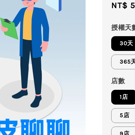
Regul
NT$ 
price
授權天
30天
365
店數
1店
5店
9店