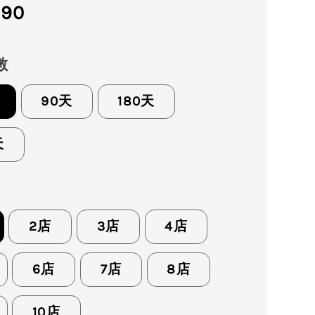
ar
590
數
90天
180天
天
2店
3店
4店
6店
7店
8店
10店