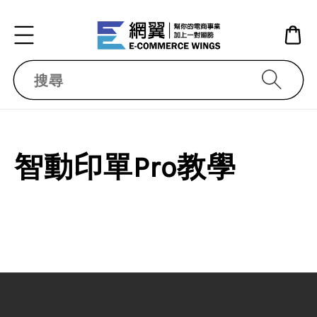
搜尋
智動印單Pro教學