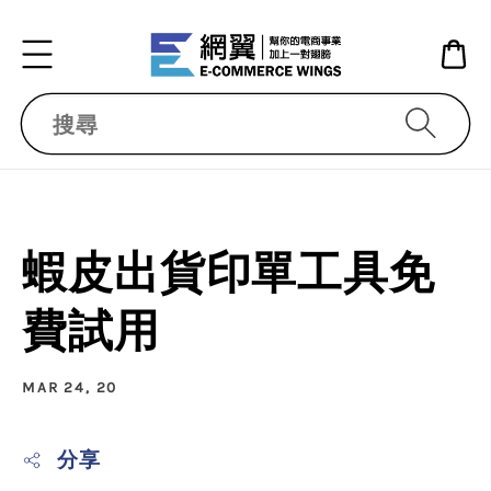
搜尋
蝦皮出貨印單工具免
費試用
MAR 24, 20
分享